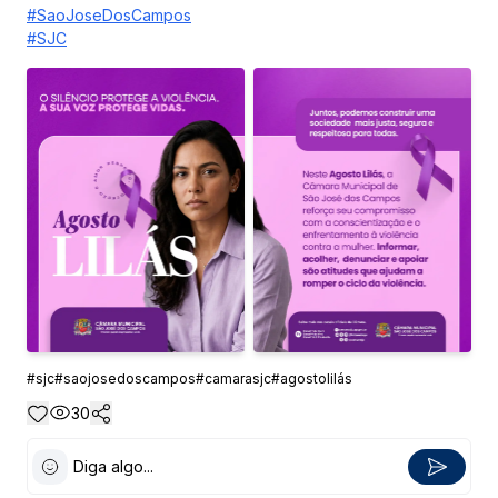
#SaoJoseDosCampos
#SJC
#
sjc
#
saojosedoscampos
#
camarasjc
#
agostolilás
30
Diga algo...