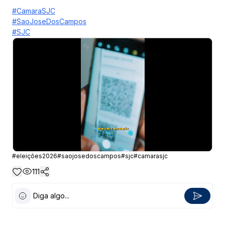
#CamaraSJC
#SaoJoseDosCampos
#SJC
#
eleições2026
#
saojosedoscampos
#
sjc
#
camarasjc
111
Diga algo...