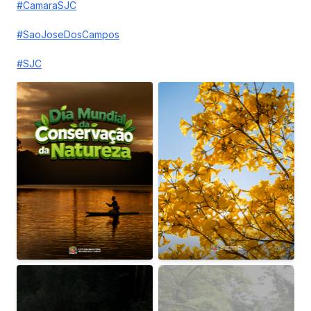
#CamaraSJC
#SaoJoseDosCampos
#SJC