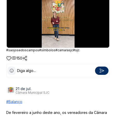
#
saojosedoscampos
#
símbolos
#
camarasjc
#
sjc
150
Diga algo...
21 de jul.
Câmara Municipal SJC
#Balanço
De fevereiro a junho deste ano, os vereadores da Câmara